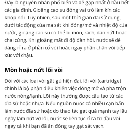
Đây là nguyên nhân phổ biến và dễ gặp nhất ở hầu hết
các gia đình. Gioăng cao su đóng vai trò làm kín các
khớp nối. Tuy nhiên, sau một thời gian dài sử dụng,
dưới tác động của ma sát khi đóng/mở và nhiệt độ của
nước, gioăng cao su có thể bị mòn, rách, dãn nứt hoặc
chai cứng. Khi gioăng mất đi độ đàn hồi, nước sẽ dễ
dàng rỉ ra ở phần cổ vòi hoặc ngay phần chân vòi tiếp
xúc với chậu.
Mòn hoặc nứt lõi vòi
Đối với các loại vòi gật gù hiện đại, lõi vòi (cartridge)
chính là bộ phận điều khiển việc đóng mở và pha trộn
nước nóng/lạnh. Lõi này thường được cấu tạo từ các
đĩa sứ hoặc nhựa. Nếu nguồn nước có nhiều cặn bẩn
làm xước đĩa sứ hoặc do thao tác gạt quá mạnh tay lâu
ngày làm nứt vỡ lõi, nước sẽ liên tục rỉ ra từ đầu vòi
ngay cả khi bạn đã ấn đóng tay gạt sát vạch.