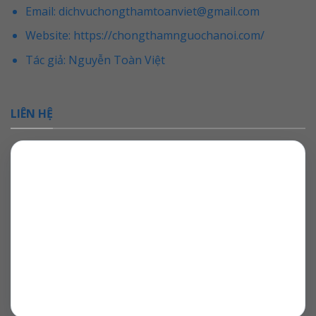
Email: dichvuchongthamtoanviet@gmail.com
Website:
https://chongthamnguochanoi.com/
Tác giả:
Nguyễn Toàn Việt
LIÊN HỆ