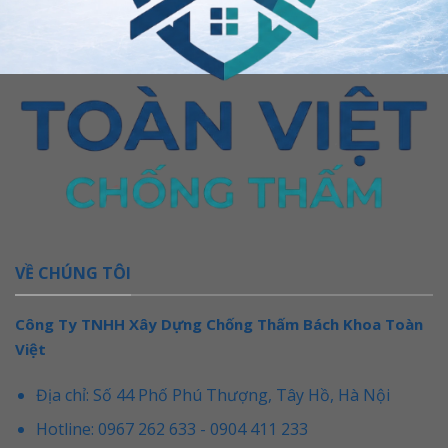
VỀ CHÚNG TÔI
Công Ty TNHH Xây Dựng Chống Thấm Bách Khoa Toàn
Việt
Địa chỉ: Số 44 Phố Phú Thượng, Tây Hồ, Hà Nội
Hotline: 0967 262 633 - 0904 411 233