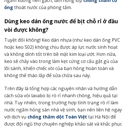
ngấm xuống nền gạch, làm hỏng lớp
chống thấm cổ
ống
thoát nước của phòng tắm.
Dùng keo dán ống nước để bịt chỗ rỉ ở đầu
vòi được không?
Tuyệt đối không! Keo dán nhựa (như keo dán ống PVC
hoặc keo 502) không chịu được áp lực nước sinh hoạt
và không dính tốt trên bề mặt kim loại ướt. Hơn nữa,
keo sẽ chảy vào trong làm kẹt cứng cơ cấu gật gù của
lõi sành, khiến chiếc vòi của bạn hỏng hoàn toàn và
không thể tháo lắp để sửa chữa sau này.
Trên đây là tổng hợp các nguyên nhân và hướng dẫn
cách sửa vòi lavabo bị rò rỉ nhanh chóng, hiệu quả tại
nhà. Tuy nhiên, trong trường hợp tình trạng rò rỉ làm
nước ngấm hỏng sàn nhà vệ sinh, bạn nên liên hệ ngay
với dịch vụ
chống thấm dột Toàn Việt
tại Hà Nội để
được đội ngũ thợ chuyên nghiệp khảo sát và khắc phục