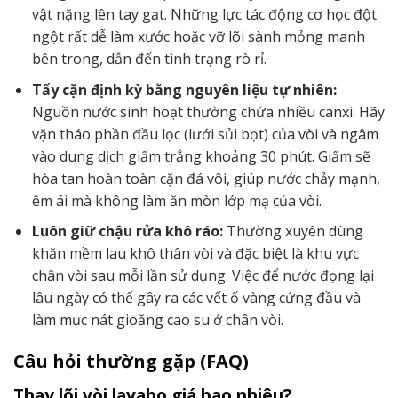
vật nặng lên tay gạt. Những lực tác động cơ học đột
ngột rất dễ làm xước hoặc vỡ lõi sành mỏng manh
bên trong, dẫn đến tình trạng rò rỉ.
Tẩy cặn định kỳ bằng nguyên liệu tự nhiên:
Nguồn nước sinh hoạt thường chứa nhiều canxi. Hãy
vặn tháo phần đầu lọc (lưới sủi bọt) của vòi và ngâm
vào dung dịch giấm trắng khoảng 30 phút. Giấm sẽ
hòa tan hoàn toàn cặn đá vôi, giúp nước chảy mạnh,
êm ái mà không làm ăn mòn lớp mạ của vòi.
Luôn giữ chậu rửa khô ráo:
Thường xuyên dùng
khăn mềm lau khô thân vòi và đặc biệt là khu vực
chân vòi sau mỗi lần sử dụng. Việc để nước đọng lại
lâu ngày có thể gây ra các vết ố vàng cứng đầu và
làm mục nát gioăng cao su ở chân vòi.
Câu hỏi thường gặp (FAQ)
Thay lõi vòi lavabo giá bao nhiêu?