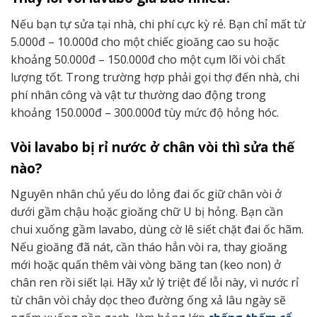
Nếu bạn tự sửa tại nhà, chi phí cực kỳ rẻ. Bạn chỉ mất từ
5.000đ – 10.000đ cho một chiếc gioăng cao su hoặc
khoảng 50.000đ – 150.000đ cho một cụm lõi vòi chất
lượng tốt. Trong trường hợp phải gọi thợ đến nhà, chi
phí nhân công và vật tư thường dao động trong
khoảng 150.000đ – 300.000đ tùy mức độ hỏng hóc.
Vòi lavabo bị rỉ nước ở chân vòi thì sửa thế
nào?
Nguyên nhân chủ yếu do lỏng đai ốc giữ chân vòi ở
dưới gầm chậu hoặc gioăng chữ U bị hỏng. Bạn cần
chui xuống gầm lavabo, dùng cờ lê siết chặt đai ốc hãm.
Nếu gioăng đã nát, cần tháo hẳn vòi ra, thay gioăng
mới hoặc quấn thêm vài vòng băng tan (keo non) ở
chân ren rồi siết lại. Hãy xử lý triệt để lỗi này, vì nước rỉ
từ chân vòi chảy dọc theo đường ống xả lâu ngày sẽ