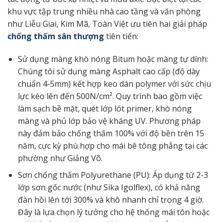
khu vực tập trung nhiều nhà cao tầng và văn phòng
như Liễu Giai, Kim Mã, Toàn Việt ưu tiên hai giải pháp
chống thấm sân thượng
tiên tiến:
Sử dụng màng khò nóng Bitum hoặc màng tự dính:
Chúng tôi sử dụng màng Asphalt cao cấp (độ dày
chuẩn 4-5mm) kết hợp keo dán polymer với sức chịu
lực kéo lên đến 500N/cm². Quy trình bao gồm việc
làm sạch bề mặt, quét lớp lót primer, khò nóng
màng và phủ lớp bảo vệ kháng UV. Phương pháp
này đảm bảo chống thấm 100% với độ bền trên 15
năm, cực kỳ phù hợp cho mái bê tông phẳng tại các
phường như Giảng Võ.
Sơn chống thấm Polyurethane (PU): Áp dụng từ 2-3
lớp sơn gốc nước (như Sika Igolflex), có khả năng
đàn hồi lên tới 300% và khô nhanh chỉ trong 4 giờ.
Đây là lựa chọn lý tưởng cho hệ thống mái tôn hoặc