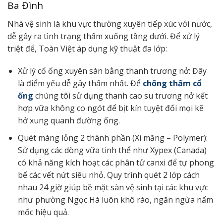
Ba Đình
Nhà vệ sinh là khu vực thường xuyên tiếp xúc với nước,
dễ gây ra tình trạng thấm xuống tầng dưới. Để xử lý
triệt để, Toàn Việt áp dụng kỹ thuật đa lớp:
Xử lý cổ ống xuyên sàn bằng thanh trương nở: Đây
là điểm yếu dễ gây thấm nhất. Để
chống thấm cổ
ống
c
húng tôi sử dụng thanh cao su trương nở kết
hợp vữa không co ngót để bịt kín tuyệt đối mọi kẽ
hở xung quanh đường ống.
Quét màng lỏng 2 thành phần (Xi măng – Polymer):
Sử dụng các dòng vữa tinh thể như Xypex (Canada)
có khả năng kích hoạt các phân tử canxi để tự phong
bế các vết nứt siêu nhỏ. Quy trình quét 2 lớp cách
nhau 24 giờ giúp bề mặt sàn vệ sinh tại các khu vực
như phường Ngọc Hà luôn khô ráo, ngăn ngừa nấm
mốc hiệu quả.