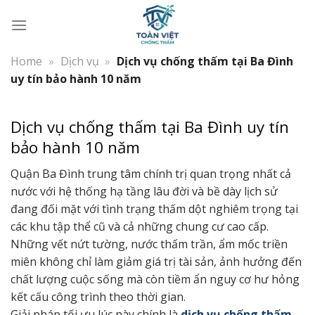
Bỏ
qua
nội
dung
Home
»
Dịch vụ
»
Dịch vụ chống thấm tại Ba Đình
uy tín bảo hành 10 năm
Dịch vụ chống thấm tại Ba Đình uy tín
bảo hành 10 năm
Quận Ba Đình trung tâm chính trị quan trọng nhất cả
nước với hệ thống hạ tầng lâu đời và bề dày lịch sử
đang đối mặt với tình trạng thấm dột nghiêm trọng tại
các khu tập thể cũ và cả những chung cư cao cấp.
Những vết nứt tường, nước thấm trần, ẩm mốc triền
miên không chỉ làm giảm giá trị tài sản, ảnh hưởng đến
chất lượng cuộc sống mà còn tiềm ẩn nguy cơ hư hỏng
kết cấu công trình theo thời gian.
Giải pháp tối ưu lúc này chính là
dịch vụ chống thấm