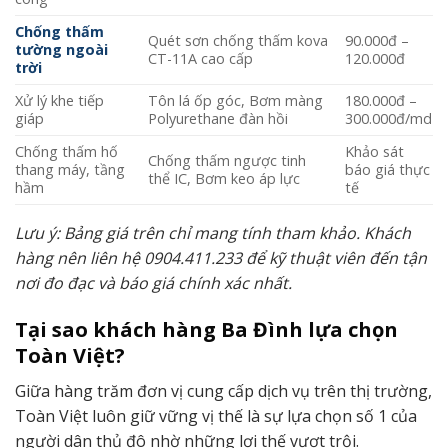
Chống thấm
Quét sơn chống thấm kova
90.000đ –
tường ngoài
CT-11A cao cấp
120.000đ
trời
Xử lý khe tiếp
Tôn lá ốp góc, Bơm màng
180.000đ –
giáp
Polyurethane đàn hồi
300.000đ/md
Chống thấm hố
Khảo sát
Chống thấm ngược tinh
thang máy, tầng
báo giá thực
thể IC, Bơm keo áp lực
hầm
tế
Lưu ý: Bảng giá trên chỉ mang tính tham khảo. Khách
hàng nên liên hệ 0904.411.233 để kỹ thuật viên đến tận
nơi đo đạc và báo giá chính xác nhất.
Tại sao khách hàng Ba Đình lựa chọn
Toàn Việt?
Giữa hàng trăm đơn vị cung cấp dịch vụ trên thị trường,
Toàn Việt luôn giữ vững vị thế là sự lựa chọn số 1 của
người dân thủ đô nhờ những lợi thế vượt trội.