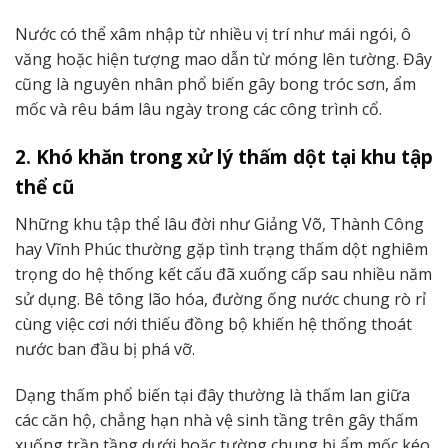
Nước có thể xâm nhập từ nhiều vị trí như mái ngói, ô
văng hoặc hiện tượng mao dẫn từ móng lên tường. Đây
cũng là nguyên nhân phổ biến gây bong tróc sơn, ẩm
mốc và rêu bám lâu ngày trong các công trình cổ.
2. Khó khăn trong xử lý thấm dột tại khu tập
thể cũ
Những khu tập thể lâu đời như Giảng Võ, Thành Công
hay Vĩnh Phúc thường gặp tình trạng thấm dột nghiêm
trọng do hệ thống kết cấu đã xuống cấp sau nhiều năm
sử dụng. Bê tông lão hóa, đường ống nước chung rò rỉ
cùng việc cơi nới thiếu đồng bộ khiến hệ thống thoát
nước ban đầu bị phá vỡ.
Dạng thấm phổ biến tại đây thường là thấm lan giữa
các căn hộ, chẳng hạn nhà vệ sinh tầng trên gây thấm
xuống trần tầng dưới hoặc tường chung bị ẩm mốc kéo