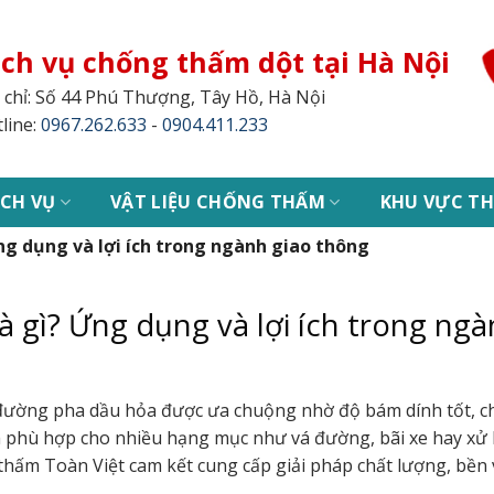
ịch vụ chống thấm dột tại Hà Nội
 chỉ: Số 44 Phú Thượng, Tây Hồ, Hà Nội
line:
0967.262.633
-
0904.411.233
ỊCH VỤ
VẬT LIỆU CHỐNG THẤM
KHU VỰC TH
g dụng và lợi ích trong ngành giao thông
 gì? Ứng dụng và lợi ích trong ng
 đường pha dầu hỏa được ưa chuộng nhờ độ bám dính tốt, 
m phù hợp cho nhiều hạng mục như vá đường, bãi xe hay xử 
thấm Toàn Việt cam kết cung cấp giải pháp chất lượng, bền