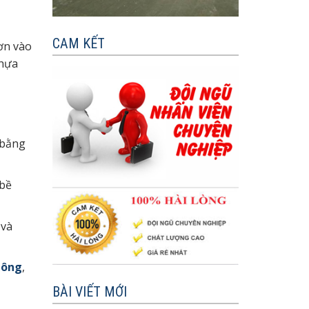
CAM KẾT
ơn vào
nhựa
 bằng
 bề
 và
tông
,
BÀI VIẾT MỚI