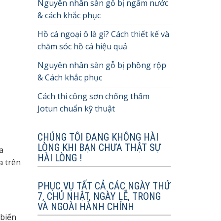
Nguyên nhân sàn gỗ bị ngấm nước
& cách khắc phục
Hồ cá ngoại ô là gì? Cách thiết kế và
chăm sóc hồ cá hiệu quả
Nguyên nhân sàn gỗ bị phồng rộp
& Cách khắc phục
Cách thi công sơn chống thấm
Jotun chuẩn kỹ thuật
CHÚNG TÔI ĐANG KHÔNG HÀI
LÒNG KHI BẠN CHƯA THẬT SỰ
a
HÀI LÒNG !
a trên
PHỤC VỤ TẤT CẢ CÁC NGÀY THỨ
7, CHỦ NHẬT, NGÀY LỄ, TRONG
VÀ NGOÀI HÀNH CHÍNH
 biến