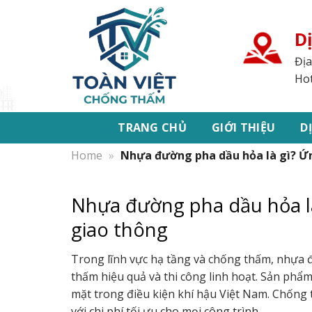
Bỏ
qua
D
nội
dung
Địa
Hot
TRANG CHỦ
GIỚI THIỆU
D
Home
»
Nhựa đường pha dầu hỏa là gì? Ứn
Nhựa đường pha dầu hỏa là
giao thông
Trong lĩnh vực hạ tầng và chống thấm, nhựa
thấm hiệu quả và thi công linh hoạt. Sản phẩ
mặt trong điều kiện khí hậu Việt Nam. Chống 
với chi phí tối ưu cho mọi công trình.