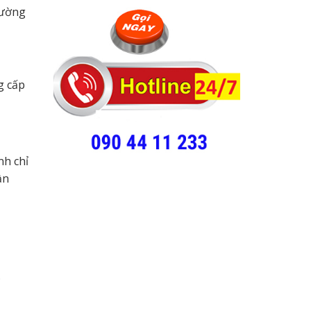
đường
g cấp
nh chỉ
ần
.