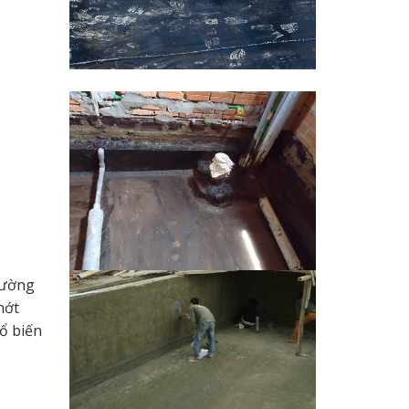
đường
hớt
ổ biến