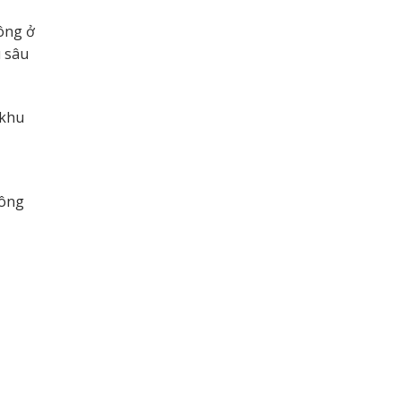
ông ở
u sâu
 khu
tông