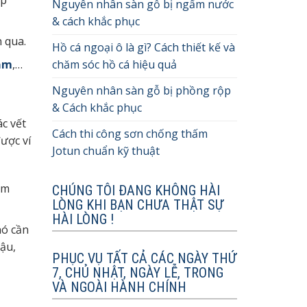
ớp
Nguyên nhân sàn gỗ bị ngấm nước
& cách khắc phục
 qua.
Hồ cá ngoại ô là gì? Cách thiết kế và
ầm
,…
chăm sóc hồ cá hiệu quả
Nguyên nhân sàn gỗ bị phồng rộp
& Cách khắc phục
ác vết
Cách thi công sơn chống thấm
ược ví
Jotun chuẩn kỹ thuật
ảm
CHÚNG TÔI ĐANG KHÔNG HÀI
LÒNG KHI BẠN CHƯA THẬT SỰ
HÀI LÒNG !
nó cần
ậu,
PHỤC VỤ TẤT CẢ CÁC NGÀY THỨ
7, CHỦ NHẬT, NGÀY LỄ, TRONG
VÀ NGOÀI HÀNH CHÍNH