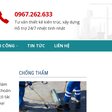
0967.262.633
Tư vấn thiết kế kiến trúc, xây dựng
Hỗ trợ 24/7 nhiệt tình nhất
I CÔNG
TIN TỨC
LIÊN HỆ
CHỐNG THẤM
 làm
khoăn.
có tác
oại