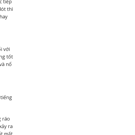
 tiếp
ót thì
 hay
i với
ng tốt
và nổ
 tiếng
g ráo
xảy ra
ất mất