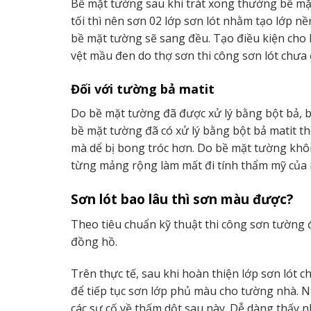
Bề mặt tường sau khi trát xong thường bề mặt
tối thì nên sơn 02 lớp sơn lót nhằm tạo lớp nề
bề mặt tường sẽ sang đều. Tạo điều kiện cho l
vệt mầu đen do thợ sơn thi công sơn lót chưa 
Đối với tường bả matit
Do bề mặt tường đã được xử lý bằng bột bả, bề
bề mặt tường đã có xử lý bằng bột bả matit th
mà dể bị bong tróc hơn. Do bề mặt tường khôn
từng mảng rộng làm mất đi tính thẩm mỹ của 
Sơn lót bao lâu thì sơn màu được?
Theo tiêu chuẩn kỹ thuật thi công sơn tường đạ
đồng hồ.
Trên thực tế, sau khi hoàn thiện lớp sơn lót c
để tiếp tục sơn lớp phủ màu cho tường nhà. N
các sự cố về thấm dột sau này. Dễ dàng thấy