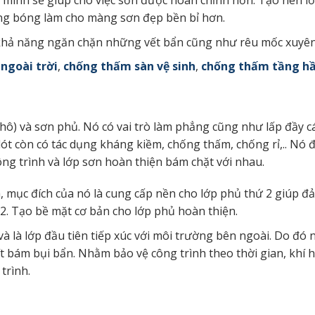
a mình sẽ giúp cho việc sơn được hoàn chỉnh hơn. Tạo nên l
áng bóng làm cho màng sơn đẹp bền bỉ hơn.
ó khả năng ngăn chặn những vết bẩn cũng như rêu mốc xuyên
ngoài trời
,
chống thấm sàn vệ sinh
,
chống thấm tầng h
thô) và sơn phủ. Nó có vai trò làm phẳng cũng như lấp đầy c
lót còn có tác dụng kháng kiềm, chống thấm, chống rỉ,.. Nó đ
ng trình và lớp sơn hoàn thiện bám chặt với nhau.
a, mục đích của nó là cung cấp nền cho lớp phủ thứ 2 giúp đ
 2. Tạo bề mặt cơ bản cho lớp phủ hoàn thiện.
à là lớp đầu tiên tiếp xúc với môi trường bên ngoài. Do đó 
 bám bụi bẩn. Nhằm bảo vệ công trình theo thời gian, khí h
trình.