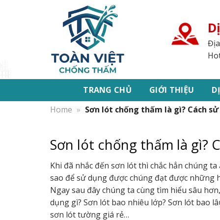
Bỏ
qua
D
nội
dung
Địa
Hot
TRANG CHỦ
GIỚI THIỆU
D
Home
»
Sơn lót chống thấm là gì? Cách sử
Sơn lót chống thấm là gì? 
Khi đã nhắc đến sơn lót thì chắc hẳn chúng t
sao để sử dụng được chúng đạt được những hi
Ngay sau đây chúng ta cùng tìm hiểu sâu hơn, k
dụng gì? Sơn lót bao nhiêu lớp? Sơn lót bao l
sơn lót tường giá rẻ…