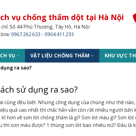
ịch vụ chống thấm dột tại Hà Nội
 chỉ: Số 44 Phú Thượng, Tây Hồ, Hà Nội
line:
0967.262.633
-
0904.411.233
ỊCH VỤ
VẬT LIỆU CHỐNG THẤM
KHU VỰC TH
 dụng ra sao?
Cách sử dụng ra sao?
a ai cũng đều biết. Nhưng công dụng của chúng như thế nào,
ệu quả cao nhất thì chắc hẳn vẫn còn rất nhiều người băn 
ĩ hơn về sơn lót chống thấm là gì? Sơn lót màu gì? Sơn lót 
âu thì sơn màu được? 1 thùng sơn lót bao nhiêu m2? Đâu là l