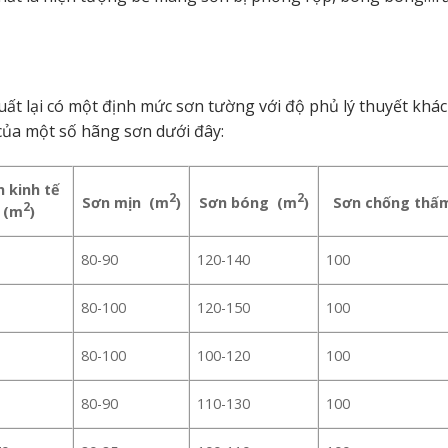
ất lại có một định mức sơn tường với độ phủ lý thuyết khác
của một số hãng sơn dưới đây:
 kinh tế
2
2
Sơn mịn (m
)
Sơn bóng (m
)
Sơn chống thấ
2
(m
)
80-90
120-140
100
80-100
120-150
100
80-100
100-120
100
80-90
110-130
100