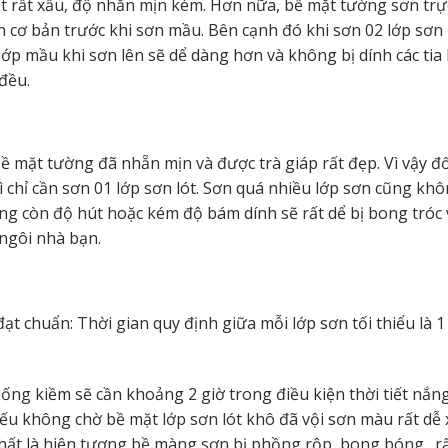
 rất xấu, độ nhẵn mịn kém. Hơn nữa, bề mặt tường sơn trực
n cơ bản trước khi sơn mầu. Bên cạnh đó khi sơn 02 lớp sơn l
ớp mầu khi sơn lên sẽ dể dàng hơn và không bị dính các tia
đều.
 mặt tường đã nhẵn mịn và được trà giáp rất đẹp. Vì vậy đố
ì chỉ cần sơn 01 lớp sơn lót. Sơn quá nhiều lớp sơn cũng khô
g còn độ hút hoặc kém độ bám dính sẽ rất dể bị bong tróc 
ngôi nhà bạn.
t chuẩn: Thời gian quy định giữa mỗi lớp sơn tối thiểu là 1
hống kiềm sẽ cần khoảng 2 giờ trong điều kiện thời tiết nắn
ếu không chờ bề mặt lớp sơn lót khô đã vội sơn màu rất dễ 
 nhất là hiện tượng bề màng sơn bị phồng rộp, bong bóng…r