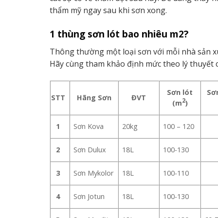
thẩm mỹ ngay sau khi sơn xong.
1 thùng sơn lót bao nhiêu m2?
Thông thường một loại sơn với mỗi nhà sản xu
Hãy cùng tham khảo định mức theo lý thuyết 
Sơn lót
Sơn
STT
Hãng Sơn
ĐVT
2
(m
)
Sơn Kova
20kg
100 – 120
1
Sơn Dulux
18L
100-130
2
Sơn Mykolor
18L
100-110
3
Sơn Jotun
18L
100-130
4