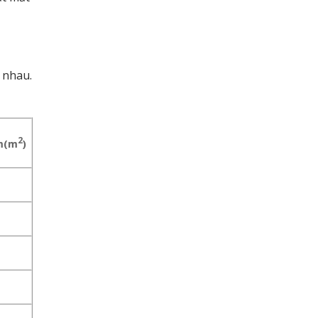
 nhau.
2
m(m
)