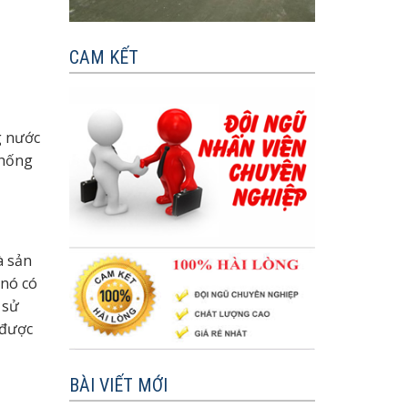
CAM KẾT
g nước
chống
à sản
 nó có
 sử
 được
BÀI VIẾT MỚI